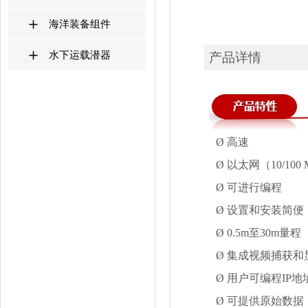
海洋装备组件
水下运载潜器
产品详情
Ø
高速
Ø
以太网（10/100 
Ø
可进行编程
Ø
设置和安装简便
Ø
0.5m至30m量程
Ø
集成视频捕获和
Ø
用户可编程IP地
Ø
可提供原始数据