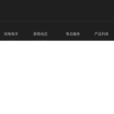
泱海海洋 新
闻动态
售后服务 产品列表
公司简介
现场视频
产品咨询
海洋氢能燃料
加入我们
产品知识
售后服务
海洋测绘仪
联系我们
解决方案
物理海洋仪
厂商动态
地球物理仪
行业新闻
水下工程设
应用案例
船用仪器设
海洋装备组
水下运载潜
Copyright © 2020 Toptech Maritime (China)