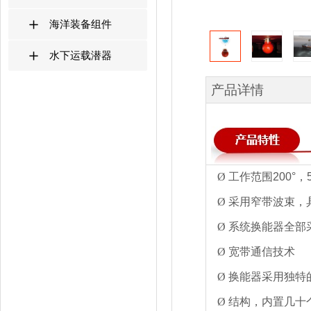
海洋装备组件
水下运载潜器
产品详情
Ø
工作范围
200
°，
Ø
采用窄带波束，
Ø
系统换能器全部
Ø
宽带
通信技术
Ø
换能器采用独特
Ø
结构，内置几十