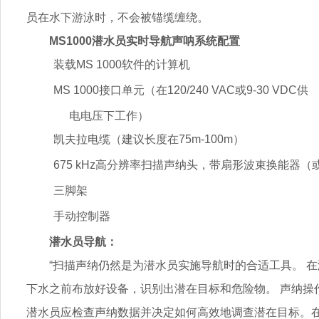
员在水下游泳时，不会被锚缆缠绕。
MS1000
潜水员实时导航声呐系统配置
装载
MS 1000
软件的计算机
MS 1000
接口单元（在
120/240 VAC
或
9-30 VDC
供
电电压下工作）
凯夫拉电缆（建议长度在
75m-100m
）
675 kHz
高分辨率扫描声纳头，带扇形波束换能器（
三脚架
手动控制器
潜水员导航：
“扫描声纳仍然是为潜水员实施导航时的合适工具。 
下水之前布放好设备，识别出潜在目标和危险物。 声纳操
潜水员应检查声纳数据并决定如何高效地调查潜在目标。