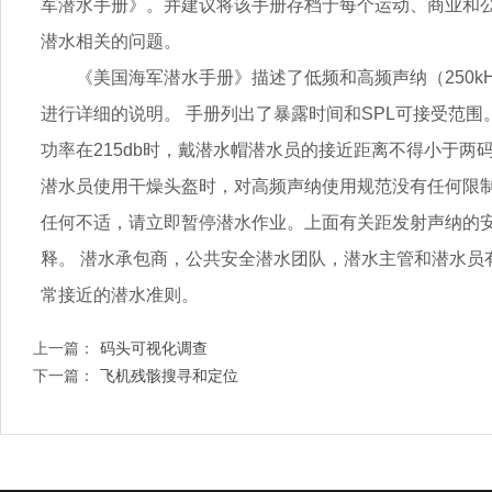
军潜水手册》。并建议将该手册存档于每个运动、商业和
潜水相关的问题。
《美国海军潜水手册》描述了低频和高频声纳（
250k
进行详细的说明。 手册列出了暴露时间和
SPL
可接受范围
功率在
215db
时，戴潜水帽潜水员的接近距离不得小于两
潜水员使用干燥头盔时，对高频声纳使用规范没有任何限
任何不适，请立即暂停潜水作业。上面有关距发射声纳的
释。 潜水承包商，公共安全潜水团队，潜水主管和潜水员
常接近的潜水准则。
上一篇：
码头可视化调查
下一篇：
飞机残骸搜寻和定位